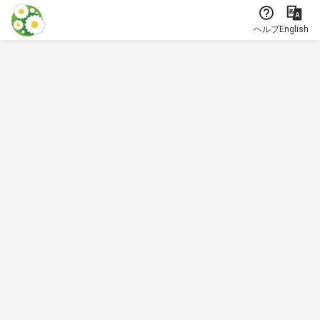
本文に飛ぶ
ヘルプ
English