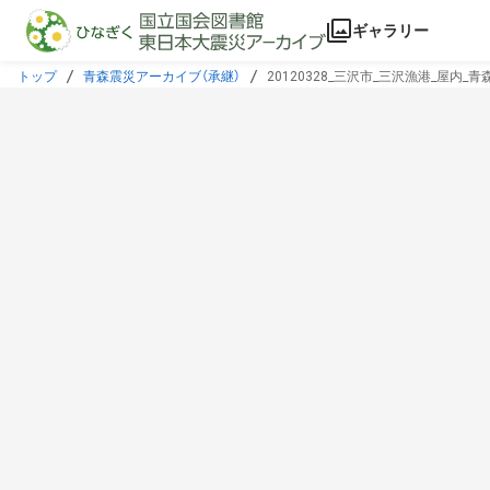
本文に飛ぶ
ギャラリー
トップ
青森震災アーカイブ（承継）
20120328_三沢市_三沢漁港_屋内