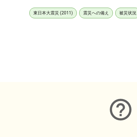
東日本大震災 (2011)
震災への備え
被災状況
メタデータ