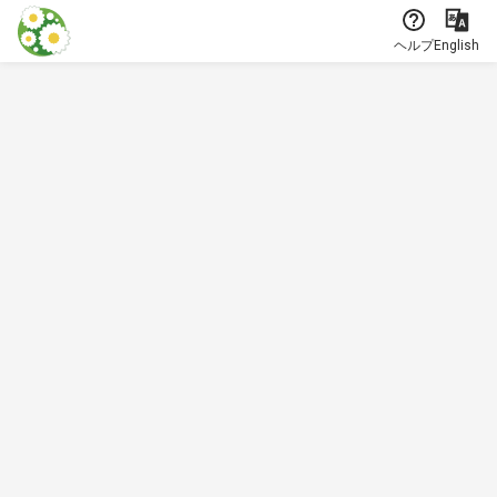
本文に飛ぶ
ヘルプ
English