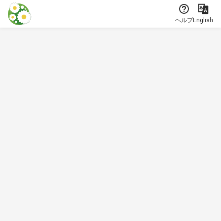
本文に飛ぶ
ヘルプ
English