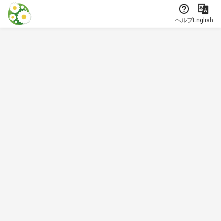
本文に飛ぶ
ヘルプ
English