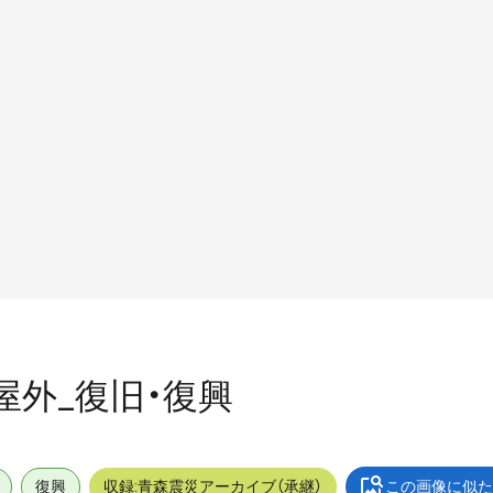
_屋外_復旧・復興
復興
収録:青森震災アーカイブ（承継）
この画像に似た