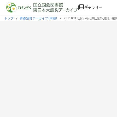
本文に飛ぶ
ギャラリー
トップ
青森震災アーカイブ（承継）
20110313_おいらせ町_屋外_復旧・復