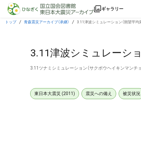
本文に飛ぶ
ギャラリー
トップ
青森震災アーカイブ（承継）
3.11津波シミュレーション（朔望平
3.11津波シミュレーシ
3.11ツナミシミュレーション（サクボウヘイキンマンチ
東日本大震災 (2011)
震災への備え
被災状況