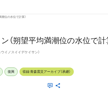
均満潮位の水位で計算）
ョン（朔望平均満潮位の水位で計
ョウイノスイイデケイサン）
復興
収録:青森震災アーカイブ（承継）