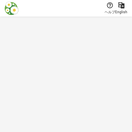
本文に飛ぶ
ヘルプ
English