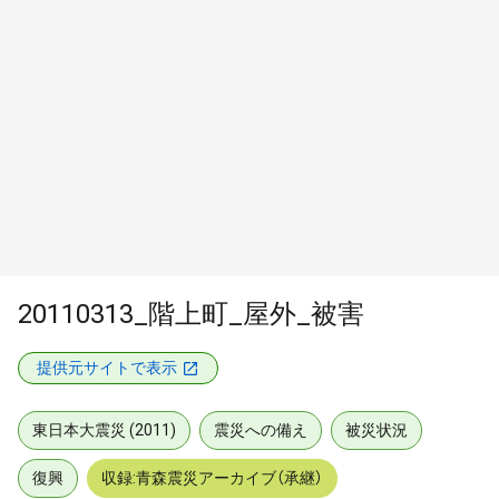
20110313_階上町_屋外_被害
提供元サイトで表示
東日本大震災 (2011)
震災への備え
被災状況
復興
収録:青森震災アーカイブ（承継）