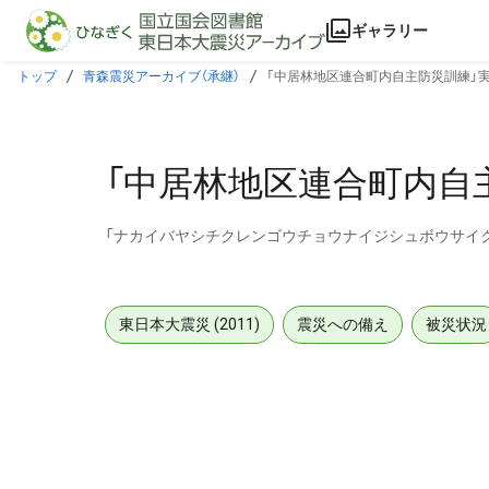
本文に飛ぶ
ギャラリー
トップ
青森震災アーカイブ（承継）
「中居林地区連合町内自主防災訓練」
「中居林地区連合町内自
「ナカイバヤシチクレンゴウチョウナイジシュボウサイ
東日本大震災 (2011)
震災への備え
被災状況