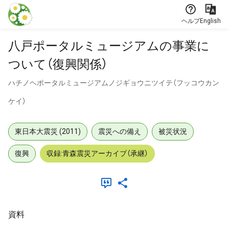
本文に飛ぶ
ヘルプ
English
八戸ポータルミュージアムの事業に
ついて（復興関係）
ハチノヘポータルミュージアムノジギョウニツイテ（フッコウカン
ケイ）
東日本大震災 (2011)
震災への備え
被災状況
復興
収録:青森震災アーカイブ（承継）
資料