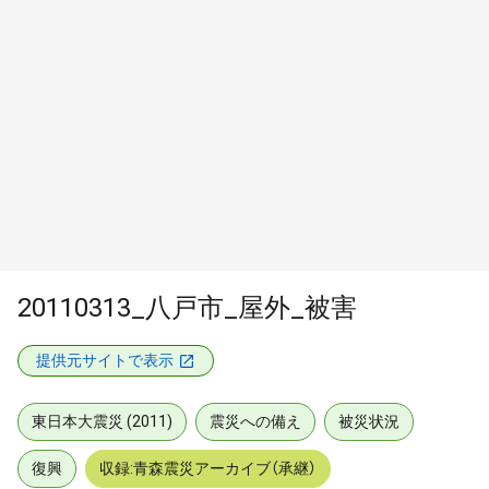
20110313_八戸市_屋外_被害
提供元サイトで表示
東日本大震災 (2011)
震災への備え
被災状況
復興
収録:青森震災アーカイブ（承継）