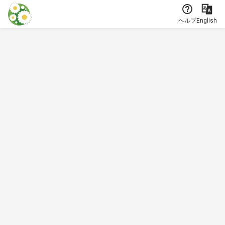
本文に飛ぶ
ヘルプ
English