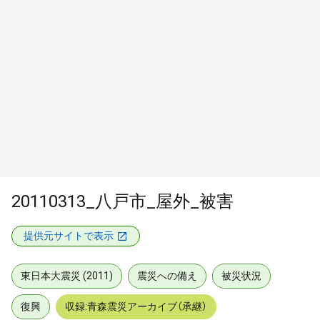
20110313_八戸市_屋外_被害
提供元サイトで表示
東日本大震災 (2011)
震災への備え
被災状況
復興
収録:青森震災アーカイブ（承継）