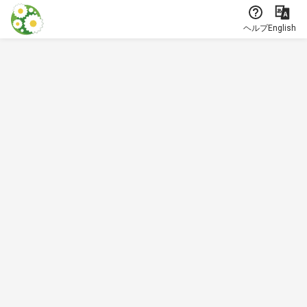
本文に飛ぶ
ヘルプ
English