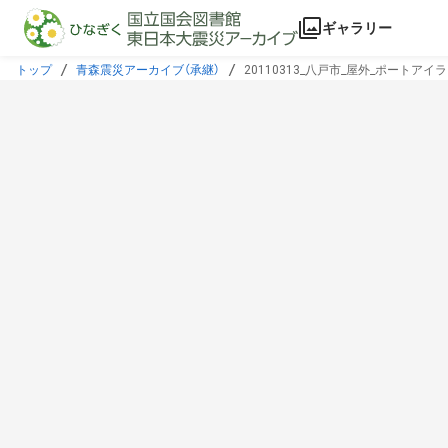
本文に飛ぶ
ギャラリー
トップ
青森震災アーカイブ（承継）
20110313_八戸市_屋外_ポートアイ