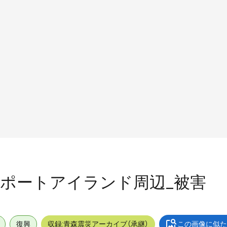
屋外_ポートアイランド周辺_被害
復興
収録:青森震災アーカイブ（承継）
この画像に似た