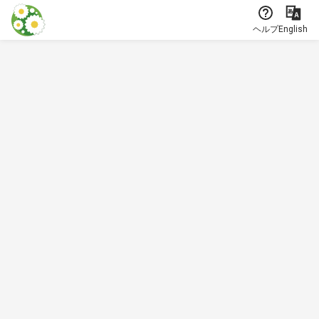
本文に飛ぶ
ヘルプ
English