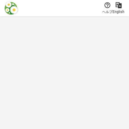
本文に飛ぶ
ヘルプ
English