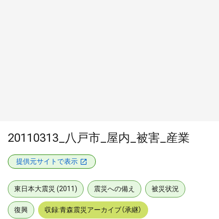
20110313_八戸市_屋内_被害_産業
提供元サイトで表示
東日本大震災 (2011)
震災への備え
被災状況
復興
収録:青森震災アーカイブ（承継）