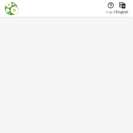
本文に飛ぶ
ヘルプ
English