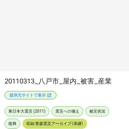
20110313_八戸市_屋内_被害_産業
提供元サイトで表示
東日本大震災 (2011)
震災への備え
被災状況
復興
収録:青森震災アーカイブ（承継）