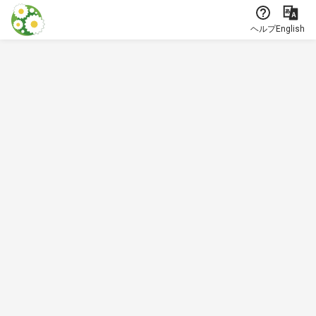
本文に飛ぶ
ヘルプ
English