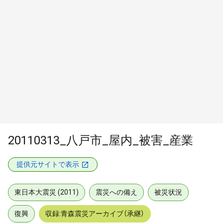
20110313_八戸市_屋内_被害_産業
提供元サイトで表示
東日本大震災 (2011)
震災への備え
被災状況
復興
収録:青森震災アーカイブ（承継）