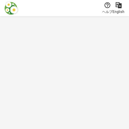
本文に飛ぶ
ヘルプ
English