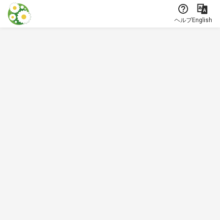
本文に飛ぶ
ヘルプ
English