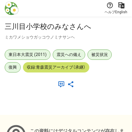
本文に飛ぶ
ヘルプ
English
三川目小学校のみなさんへ
ミカワメショウガッコウノミナサンヘ
東日本大震災 (2011)
震災への備え
被災状況
復興
収録:青森震災アーカイブ（承継）
メタデータ
この資料にはデジタルコンテンツが存在しま