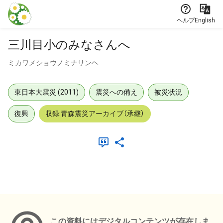
本文に飛ぶ
ヘルプ
English
三川目小のみなさんへ
ミカワメショウノミナサンヘ
東日本大震災 (2011)
震災への備え
被災状況
復興
収録:青森震災アーカイブ（承継）
メタデータ
この資料にはデジタルコンテンツが存在しま