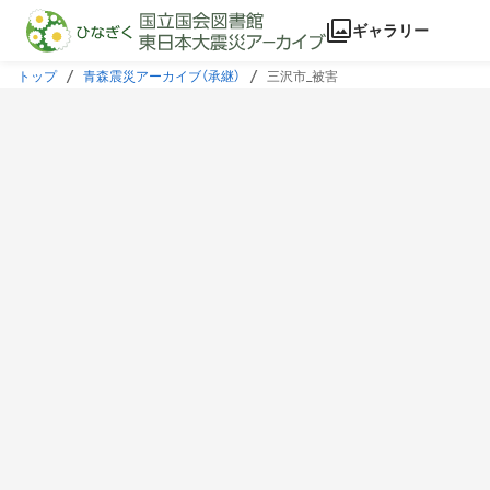
本文に飛ぶ
ギャラリー
トップ
青森震災アーカイブ（承継）
三沢市_被害