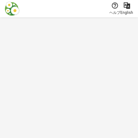
本文に飛ぶ
ヘルプ
English