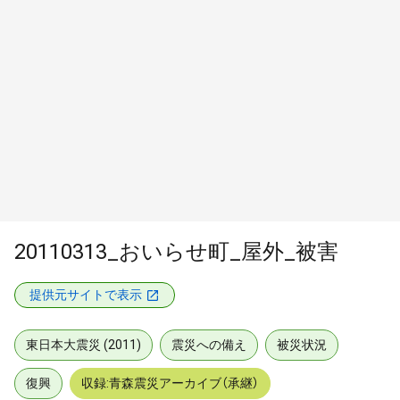
20110313_おいらせ町_屋外_被害
提供元サイトで表示
東日本大震災 (2011)
震災への備え
被災状況
復興
収録:青森震災アーカイブ（承継）