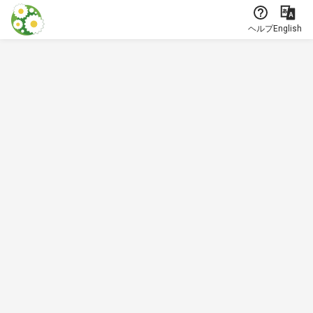
本文に飛ぶ
ヘルプ
English