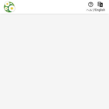
本文に飛ぶ
ヘルプ
English