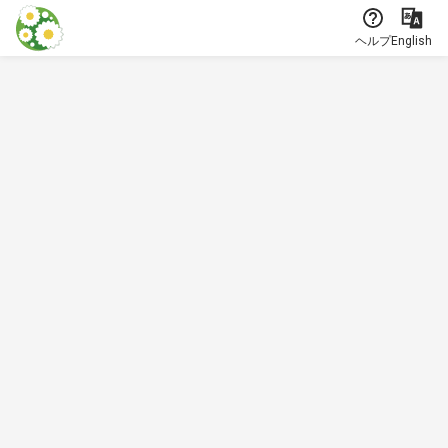
本文に飛ぶ
ヘルプ
English