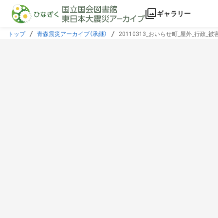
本文に飛ぶ
ギャラリー
トップ
青森震災アーカイブ（承継）
20110313_おいらせ町_屋外_行政_被