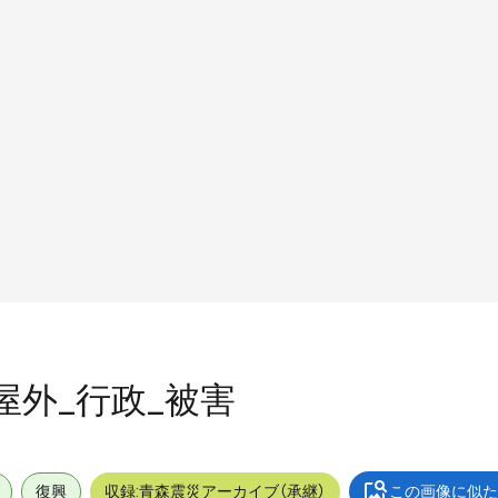
_屋外_行政_被害
復興
収録:青森震災アーカイブ（承継）
この画像に似た