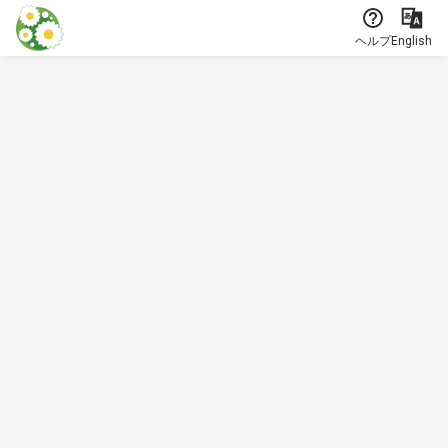
本文に飛ぶ
ヘルプ
English