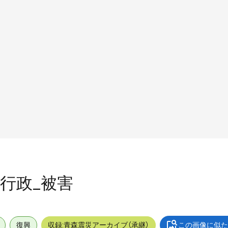
外_行政_被害
復興
収録:青森震災アーカイブ（承継）
この画像に似た