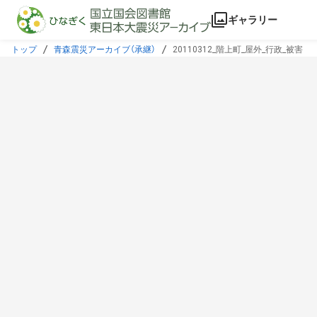
本文に飛ぶ
ギャラリー
トップ
青森震災アーカイブ（承継）
20110312_階上町_屋外_行政_被害