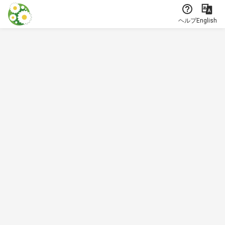
本文に飛ぶ
ヘルプ
English