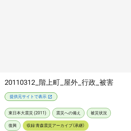
20110312_階上町_屋外_行政_被害
提供元サイトで表示
東日本大震災 (2011)
震災への備え
被災状況
復興
収録:青森震災アーカイブ（承継）