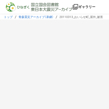
本文に飛ぶ
ギャラリー
トップ
青森震災アーカイブ（承継）
20110313_おいらせ町_屋外_被害