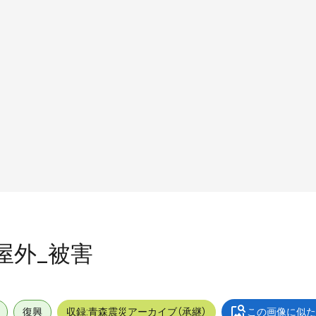
_屋外_被害
復興
収録:青森震災アーカイブ（承継）
この画像に似た