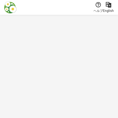
本文に飛ぶ
ヘルプ
English