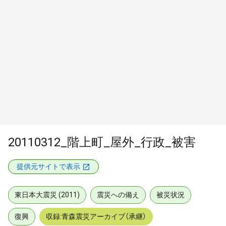
20110312_階上町_屋外_行政_被害
提供元サイトで表示
東日本大震災 (2011)
震災への備え
被災状況
復興
収録:青森震災アーカイブ（承継）