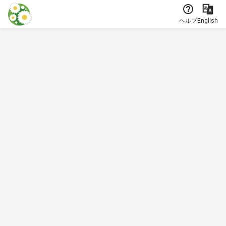
本文に飛ぶ
ヘルプ
English