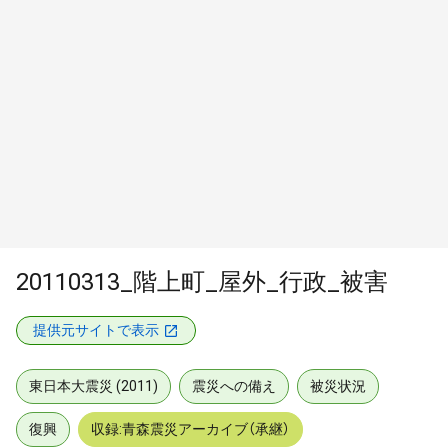
20110313_階上町_屋外_行政_被害
提供元サイトで表示
東日本大震災 (2011)
震災への備え
被災状況
復興
収録:青森震災アーカイブ（承継）