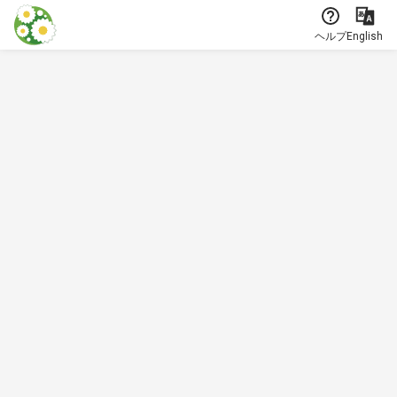
本文に飛ぶ
ヘルプ
English