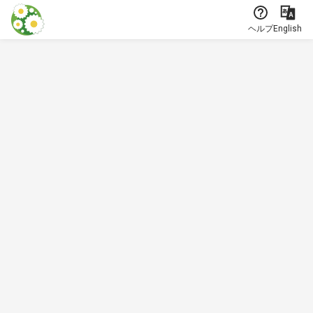
本文に飛ぶ
ヘルプ
English