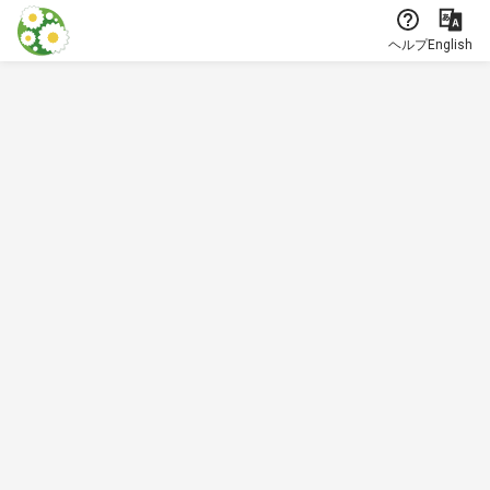
本文に飛ぶ
ヘルプ
English