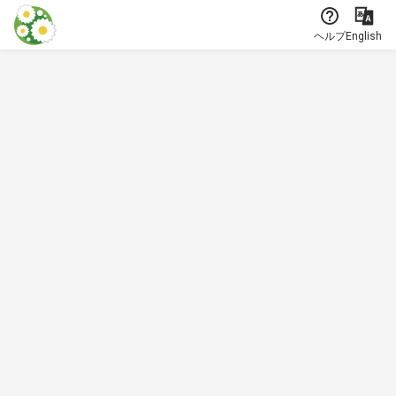
本文に飛ぶ
ヘルプ
English