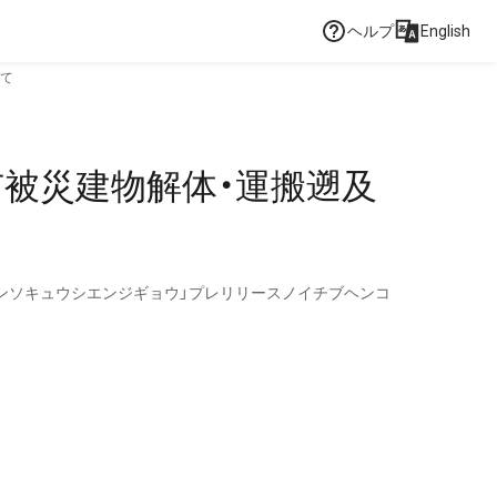
ヘルプ
English
いて
市被災建物解体・運搬遡及
ンソキュウシエンジギョウ」プレリリースノイチブヘンコ