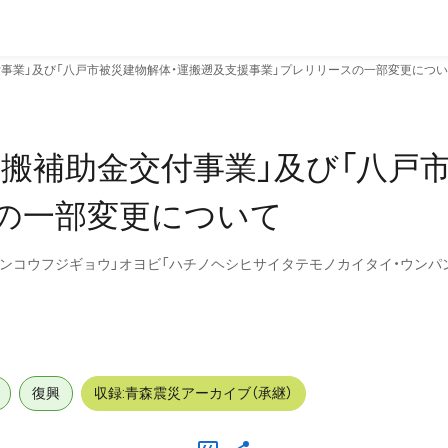
付事業」及び「八戸市被災建物解体・運搬遡及支援事業」プレリリースの一部変更につ
運搬補助金交付事業」及び「八戸
の一部変更について
キンコウフジギョウ」オヨビ「ハチノヘシヒサイタテモノカイタイ・ウンパ
復興
収録:青森震災アーカイブ（承継）