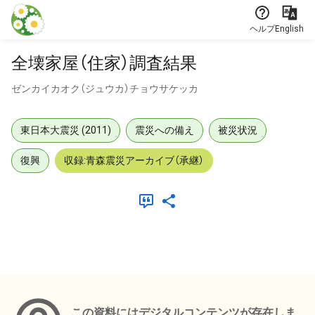
本文に飛ぶ
ヘルプ
English
全壊家屋（住家）調査結果
ゼンカイカオク（ジュウカ）チョウサケッカ
東日本大震災 (2011)
震災への備え
被災状況
復興
収録:青森震災アーカイブ（承継）
メタデータ
この資料にはデジタルコンテンツが存在しま