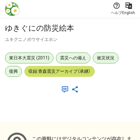
本文に飛ぶ
ヘルプ
English
ゆきぐにの防災絵本
ユキグニノボウサイエホン
東日本大震災 (2011)
震災への備え
被災状況
復興
収録:青森震災アーカイブ（承継）
メタデータ
この資料にはデジタルコンテンツが存在しま