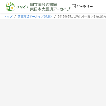
本文に飛ぶ
ギャラリー
トップ
青森震災アーカイブ（承継）
20120625_八戸市_小中野小学校_屋