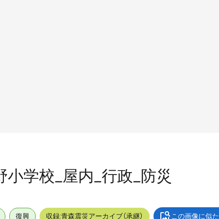
中野小学校_屋内_行政_防災
復興
収録:青森震災アーカイブ（承継）
この画像に似た