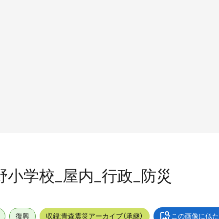
中野小学校_屋内_行政_防災
復興
収録:青森震災アーカイブ（承継）
この画像に似た