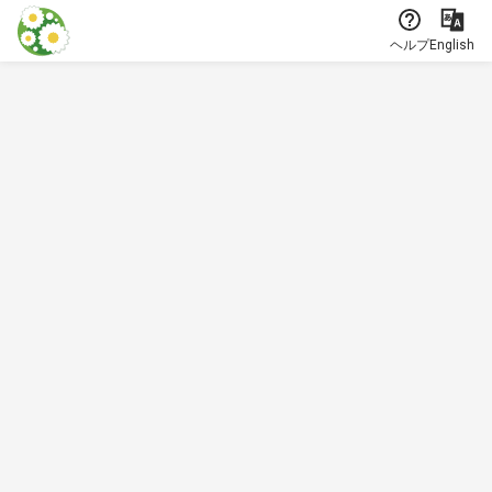
本文に飛ぶ
ヘルプ
English