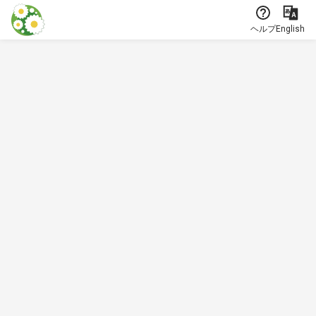
本文に飛ぶ
ヘルプ
English