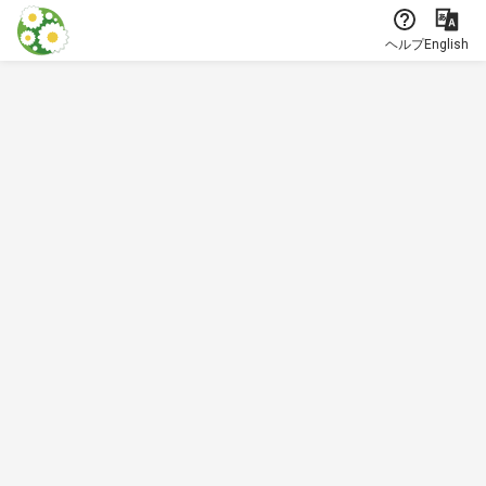
本文に飛ぶ
ヘルプ
English