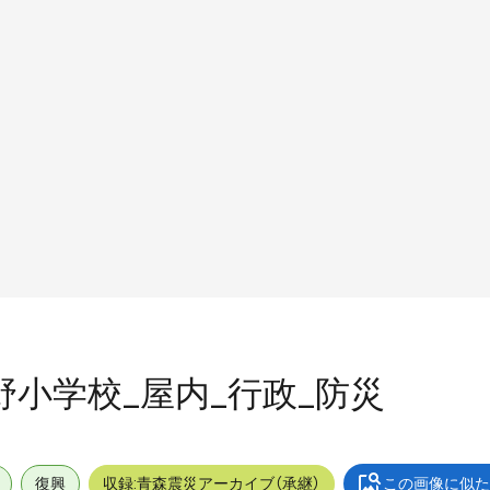
中野小学校_屋内_行政_防災
復興
収録:青森震災アーカイブ（承継）
この画像に似た