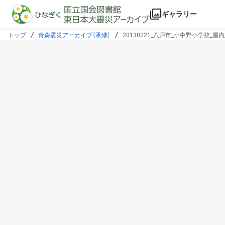
本文に飛ぶ
ギャラリー
トップ
青森震災アーカイブ（承継）
20130221_八戸市_小中野小学校_屋