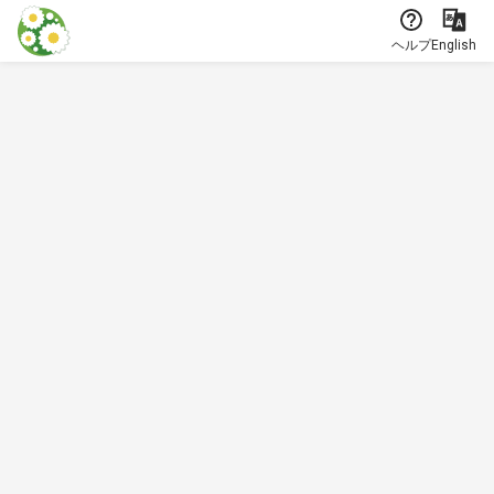
本文に飛ぶ
ヘルプ
English