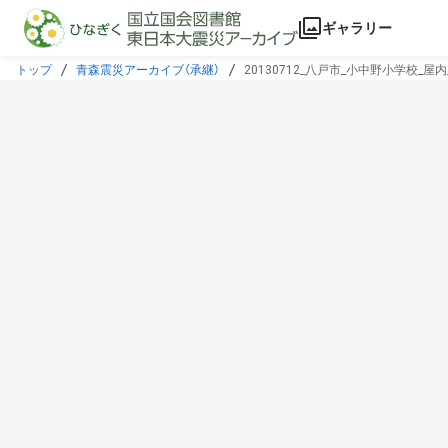
本文に飛ぶ
ギャラリー
トップ
青森震災アーカイブ（承継）
20130712_八戸市_小中野小学校_屋