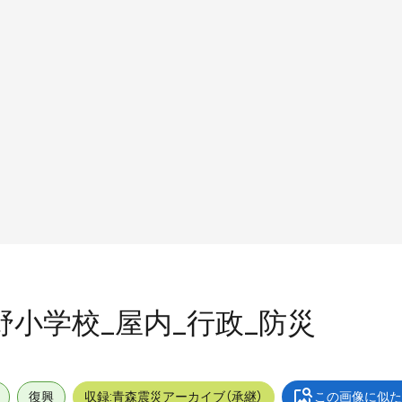
中野小学校_屋内_行政_防災
復興
収録:青森震災アーカイブ（承継）
この画像に似た