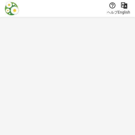
本文に飛ぶ
ヘルプ
English