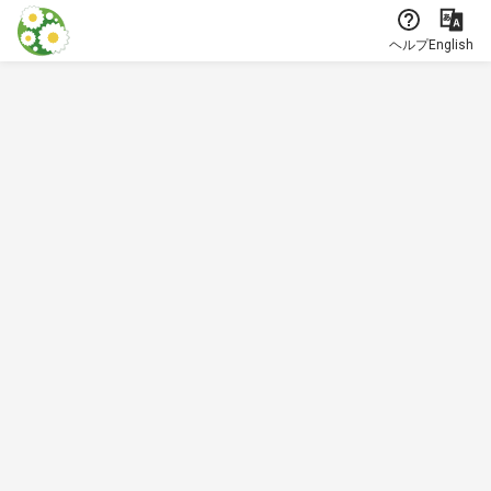
本文に飛ぶ
ヘルプ
English